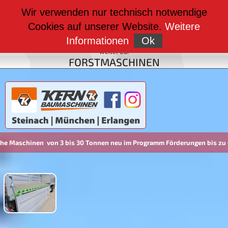
weiter zu:
Wir verwenden nur technisch notwendige
BAUMASCHINEN
Cookies auf unserer Website.
Weitere
weiter zu:
FAHRZEUGBAU
Informationen
Ok
weiter zu:
FORSTMASCHINEN
30 Tonnen neu im Programm Förderungen bis zu 45% möglich