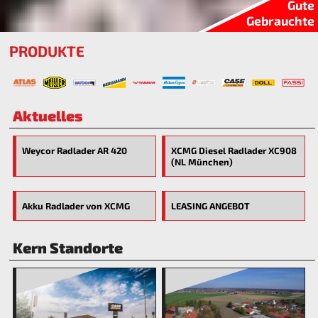
Gute
Gebrauchte
PRODUKTE
Aktuelles
Weycor Radlader AR 420
XCMG Diesel Radlader XC908
(NL München)
Akku Radlader von XCMG
LEASING ANGEBOT
Kern Standorte