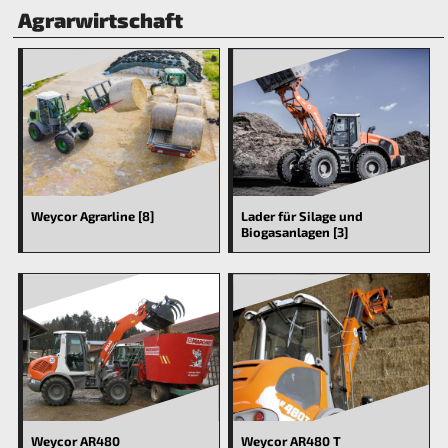
Agrarwirtschaft
Weycor Agrarline [8]
Lader für Silage und
Biogasanlagen [3]
Weycor AR480
Weycor AR480 T