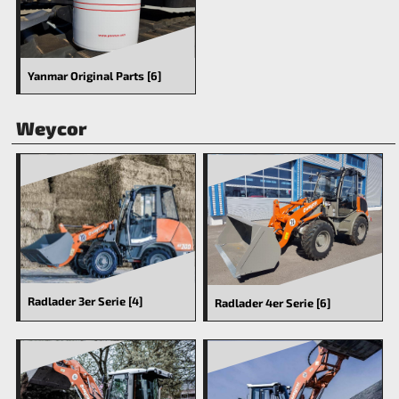
Yanmar Original Parts [6]
Weycor
Radlader 3er Serie [4]
Radlader 4er Serie [6]