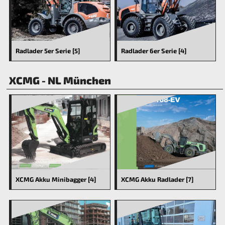
Radlader 6er Serie [4]
Radlader 5er Serie [5]
XCMG - NL München
XCMG Akku Minibagger [4]
XCMG Akku Radlader [7]