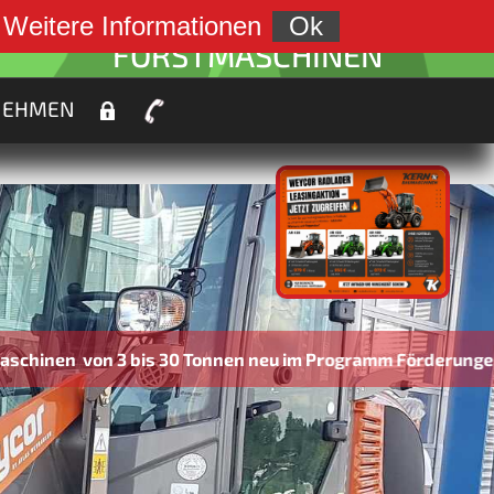
weiter zu:
.
Weitere Informationen
Ok
FORSTMASCHINEN
NEHMEN
 bis 30 Tonnen neu im Programm Förderungen bis zu 45% m