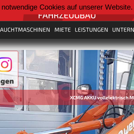
weiter zu:
 notwendige Cookies auf unserer Website
FAHRZEUGBAU
RAUCHTMASCHINEN
MIETE
LEISTUNGEN
UNTER
XCMG AKKU vollelektrisch Maschinen von 3