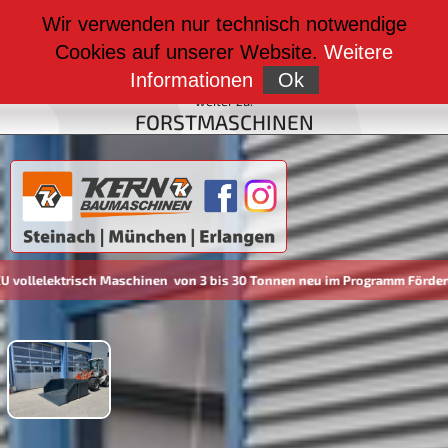
weiter zu:
Wir verwenden nur technisch notwendige
BAUMASCHINEN
Cookies auf unserer Website.
Weitere
weiter zu:
FAHRZEUGBAU
Informationen
Ok
weiter zu:
FORSTMASCHINEN
ektrisch Maschinen von 3 bis 30 Tonnen neu im Programm Förderungen 