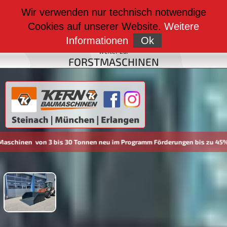
weiter zu:
Wir verwenden nur technisch notwendige
BAUMASCHINEN
Cookies auf unserer Website.
Weitere
weiter zu:
FAHRZEUGBAU
Informationen
Ok
weiter zu:
FORSTMASCHINEN
30 Tonnen neu im Programm Förderungen bis zu 45% möglich