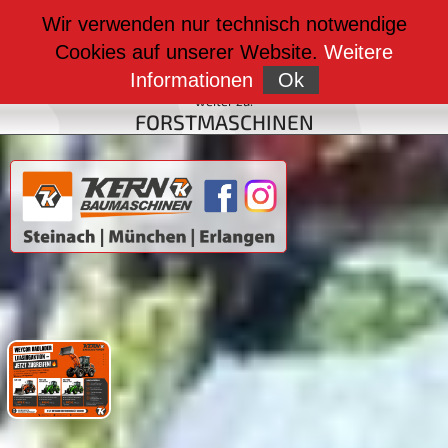
weiter zu:
Wir verwenden nur technisch notwendige
BAUMASCHINEN
Cookies auf unserer Website.
Weitere
weiter zu:
FAHRZEUGBAU
Informationen
Ok
weiter zu:
FORSTMASCHINEN