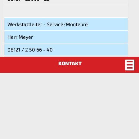
Werkstattleiter - Service/Monteure
Herr Meyer
08121 / 2 50 66 - 40
08121 / 2 50 66 - 50
Ersatzteillager
Herr Strupp
08121 / 2 50 66 - 43
08121 / 2 50 66 - 50
Ersatzteilager
Herr Freydanck