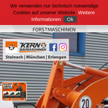
weiter zu:
Wir verwenden nur technisch notwendige
BAUMASCHINEN
Cookies auf unserer Website.
Weitere
weiter zu:
FAHRZEUGBAU
Informationen
Ok
weiter zu:
FORSTMASCHINEN