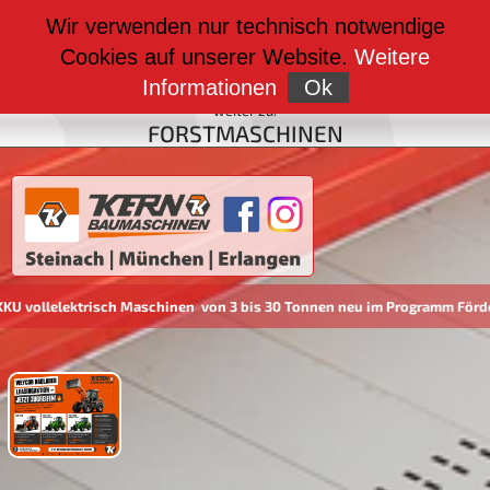
weiter zu:
Wir verwenden nur technisch notwendige
BAUMASCHINEN
Cookies auf unserer Website.
Weitere
weiter zu:
FAHRZEUGBAU
Informationen
Ok
weiter zu:
FORSTMASCHINEN
llelektrisch Maschinen von 3 bis 30 Tonnen neu im Programm Förderun