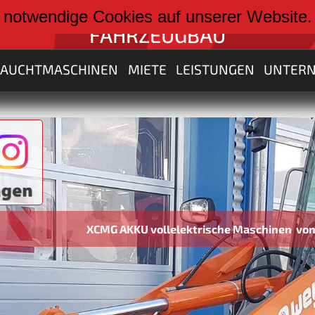
weiter zu:
 notwendige Cookies auf unserer Website
FAHRZEUGBAU
RAUCHTMASCHINEN
MIETE
LEISTUNGEN
UNTER
XCMG AKKU vollelektrische Maschinen von 3 bis 30 Tonn