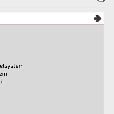
selsystem
tem
em