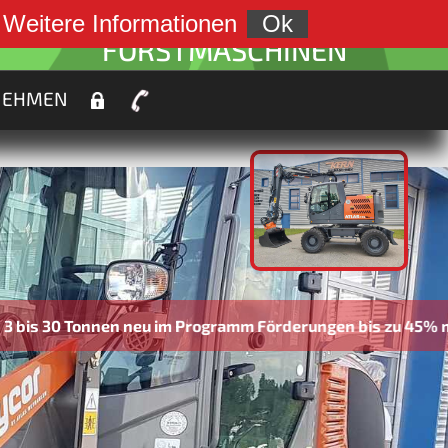
weiter zu:
.
Weitere Informationen
Ok
FORSTMASCHINEN
NEHMEN
en neu im Programm Förderungen bis zu 45% möglich